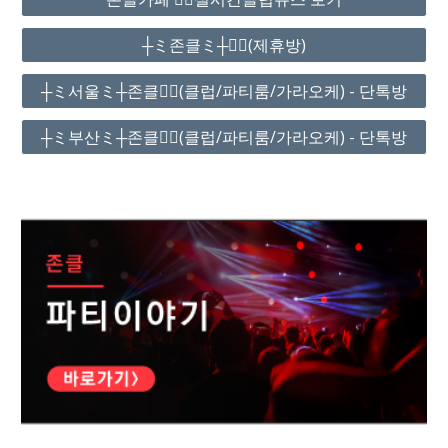
┼ミ존클ミ┼❤️‍🔥(제휴방)
┼ミ서울ミ┼존클❤️‍🔥(클럽/파티룸/가라오케) - 단톡방
┼ミ부산ミ┼존클❤️‍🔥(클럽/파티룸/가라오케) - 단톡방