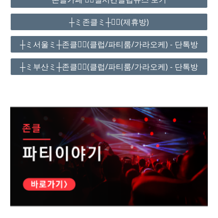
┼ミ존클ミ┼❤️‍🔥(제휴방)
┼ミ서울ミ┼존클❤️‍🔥(클럽/파티룸/가라오케) - 단톡방
┼ミ부산ミ┼존클❤️‍🔥(클럽/파티룸/가라오케) - 단톡방