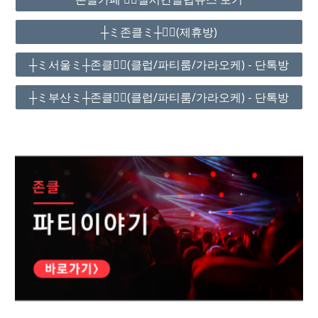
┼ミ존클ミ┼❤️‍🔥(제휴방)
┼ミ서울ミ┼존클❤️‍🔥(클럽/파티룸/가라오케) - 단톡방
┼ミ부산ミ┼존클❤️‍🔥(클럽/파티룸/가라오케) - 단톡방