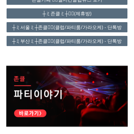
┼ミ존클ミ┼❤️‍🔥(제휴방)
┼ミ서울ミ┼존클❤️‍🔥(클럽/파티룸/가라오케) - 단톡방
┼ミ부산ミ┼존클❤️‍🔥(클럽/파티룸/가라오케) - 단톡방