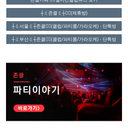
┼ミ존클ミ┼❤️‍🔥(제휴방)
┼ミ서울ミ┼존클❤️‍🔥(클럽/파티룸/가라오케) - 단톡방
┼ミ부산ミ┼존클❤️‍🔥(클럽/파티룸/가라오케) - 단톡방