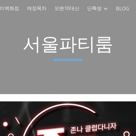
취미백화점
매장목차
모밴10대산
단톡방
BLOG
ip to main content
Skip to navigat
서울파티룸