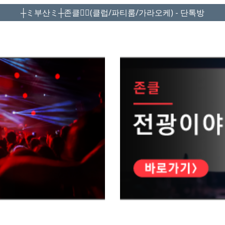
┼ミ부산ミ┼존클❤️‍🔥(클럽/파티룸/가라오케) - 단톡방