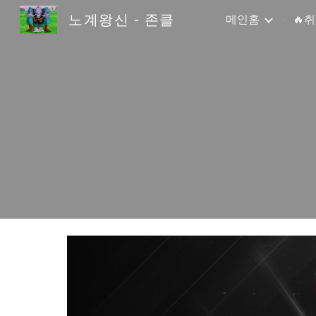
노계왕신 - 존클
메인홈
🔥
Sk