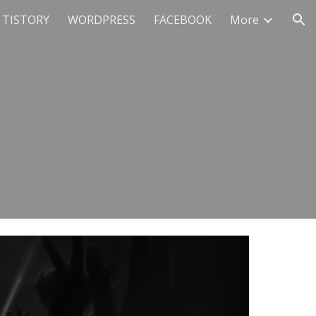
TISTORY
WORDPRESS
FACEBOOK
More
ion