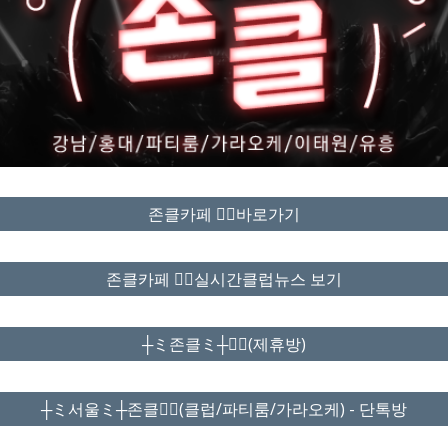
존클카페 ❤️‍🔥바로가기
존클카페 ❤️‍🔥실시간클럽뉴스 보기
┼ミ존클ミ┼❤️‍🔥(제휴방)
┼ミ서울ミ┼존클❤️‍🔥(클럽/파티룸/가라오케) - 단톡방