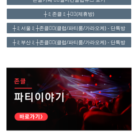
┼ミ존클ミ┼❤️‍🔥(제휴방)
┼ミ서울ミ┼존클❤️‍🔥(클럽/파티룸/가라오케) - 단톡방
┼ミ부산ミ┼존클❤️‍🔥(클럽/파티룸/가라오케) - 단톡방