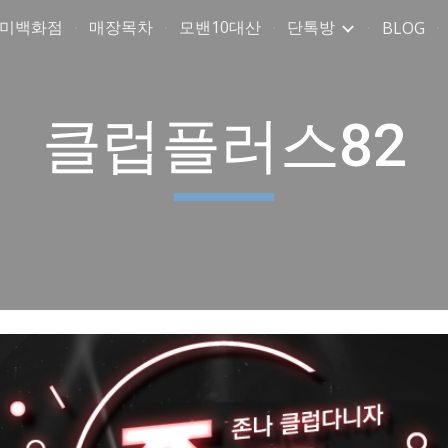
취미백화점
매장목차
모밴10대산
단톡방
BLOG
ip to main content
Skip to navigat
클럽플러스82