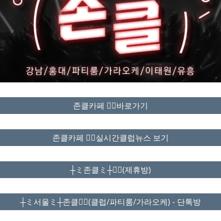
존클카페 ❤️‍🔥바로가기
존클카페 ❤️‍🔥실시간클럽뉴스 보기
┼ミ존클ミ┼❤️‍🔥(제휴방)
┼ミ서울ミ┼존클❤️‍🔥(클럽/파티룸/가라오케) - 단톡방