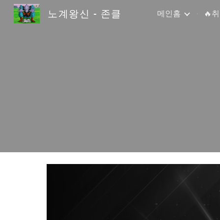
노계왕신 - 존클
메인홈
🔥
Sk