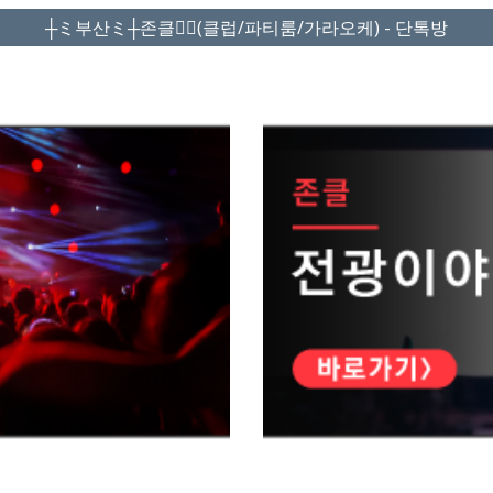
┼ミ부산ミ┼존클❤️‍🔥(클럽/파티룸/가라오케) - 단톡방