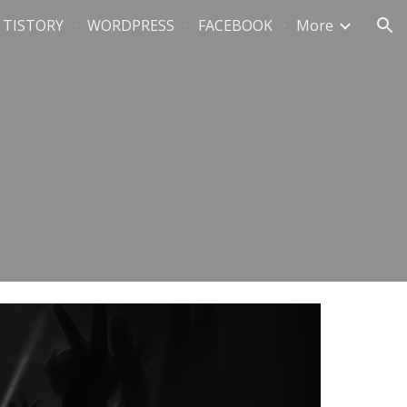
TISTORY
WORDPRESS
FACEBOOK
More
ion