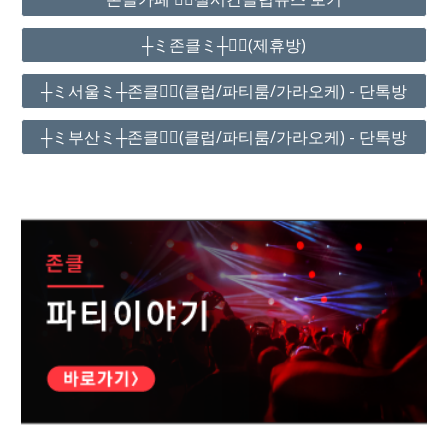
┼ミ존클ミ┼❤️‍🔥(제휴방)
┼ミ서울ミ┼존클❤️‍🔥(클럽/파티룸/가라오케) - 단톡방
┼ミ부산ミ┼존클❤️‍🔥(클럽/파티룸/가라오케) - 단톡방