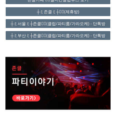
┼ミ존클ミ┼❤️‍🔥(제휴방)
┼ミ서울ミ┼존클❤️‍🔥(클럽/파티룸/가라오케) - 단톡방
┼ミ부산ミ┼존클❤️‍🔥(클럽/파티룸/가라오케) - 단톡방