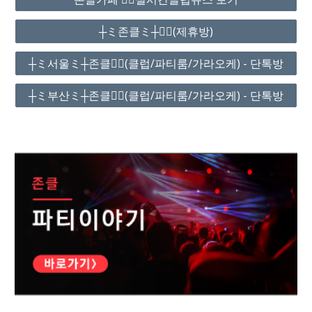
┼ミ존클ミ┼❤️‍🔥(제휴방)
┼ミ서울ミ┼존클❤️‍🔥(클럽/파티룸/가라오케) - 단톡방
┼ミ부산ミ┼존클❤️‍🔥(클럽/파티룸/가라오케) - 단톡방