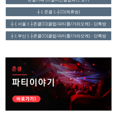
┼ミ존클ミ┼❤️‍🔥(제휴방)
┼ミ서울ミ┼존클❤️‍🔥(클럽/파티룸/가라오케) - 단톡방
┼ミ부산ミ┼존클❤️‍🔥(클럽/파티룸/가라오케) - 단톡방